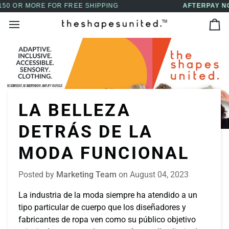
Skip
AFTERPAY NOW AVAILABLE - BUY NOW, PAY LATER
↵
↵
↵
↵
Skip to content
Skip to menu
Skip to footer
Open Accessibility Widget
to
Ca
content
LA BELLEZA
DETRÁS DE LA
MODA FUNCIONAL
Posted by
Marketing Team
on
August 04, 2023
La industria de la moda siempre ha atendido a un
tipo particular de cuerpo que los diseñadores y
fabricantes de ropa ven como su público objetivo